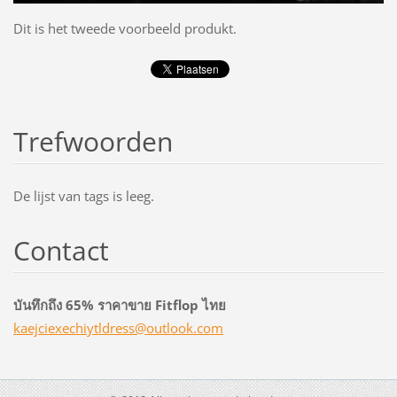
Dit is het tweede voorbeeld produkt.
Trefwoorden
De lijst van tags is leeg.
Contact
บันทึกถึง 65% ราคาขาย Fitflop ไทย
kaejciex
echiytld
ress@out
look.com